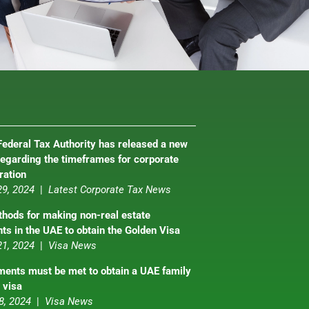
ederal Tax Authority has released a new
regarding the timeframes for corporate
ration
29, 2024
|
Latest Corporate Tax News
hods for making non-real estate
ts in the UAE to obtain the Golden Visa
21, 2024
|
Visa News
ments must be met to obtain a UAE family
 visa
8, 2024
|
Visa News