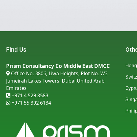
Find Us
Othe
Prism Consultancy Co Middle East DMCC
Hong
Office No. 3806, Liwa Heights, Plot No. W3

Swit
Jumeirah Lakes Towers, Dubai,United Arab
Emirates
Cypr
+971 4 529 8583

Sing
+971 55 392 6134
Phili