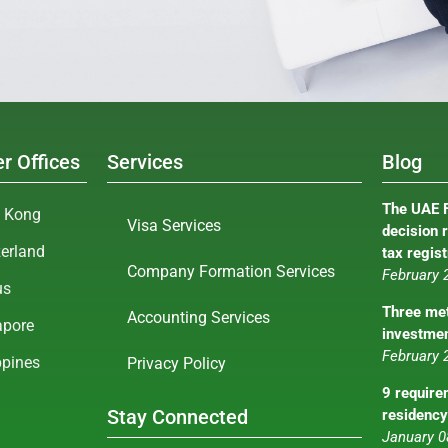
r Offices
Services
Blog
The UAE F
 Kong
Visa Services
decision 
zerland
tax regist
Company Formation Services
February 
us
Three met
Accounting Services
apore
investmen
February 
ppines
Privacy Policy
9 require
Stay Connected
residency
January 0